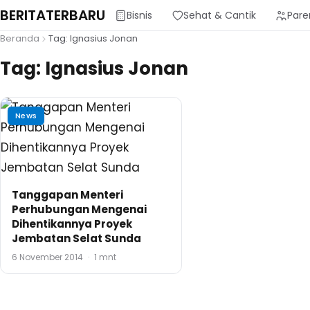
BERITATERBARU
Bisnis
Sehat & Cantik
Pare
Beranda
Tag: Ignasius Jonan
Tag:
Ignasius Jonan
News
Tanggapan Menteri
Perhubungan Mengenai
Dihentikannya Proyek
Jembatan Selat Sunda
6 November 2014
·
1 mnt