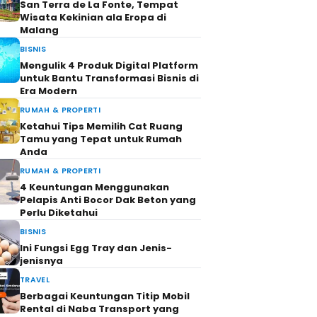
San Terra de La Fonte, Tempat
Wisata Kekinian ala Eropa di
Malang
BISNIS
Mengulik 4 Produk Digital Platform
untuk Bantu Transformasi Bisnis di
Era Modern
RUMAH & PROPERTI
Ketahui Tips Memilih Cat Ruang
Tamu yang Tepat untuk Rumah
Anda
RUMAH & PROPERTI
4 Keuntungan Menggunakan
Pelapis Anti Bocor Dak Beton yang
Perlu Diketahui
BISNIS
Ini Fungsi Egg Tray dan Jenis-
jenisnya
TRAVEL
Berbagai Keuntungan Titip Mobil
Rental di Naba Transport yang