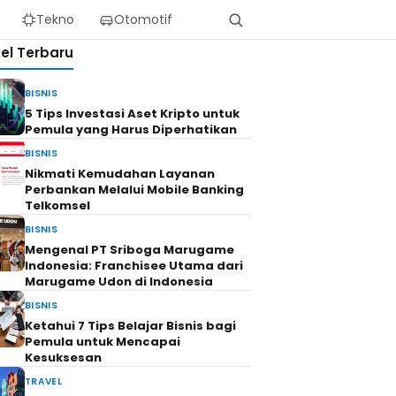
Tekno
Otomotif
kel Terbaru
BISNIS
5 Tips Investasi Aset Kripto untuk
Pemula yang Harus Diperhatikan
BISNIS
Nikmati Kemudahan Layanan
Perbankan Melalui Mobile Banking
Telkomsel
BISNIS
Mengenal PT Sriboga Marugame
Indonesia: Franchisee Utama dari
Marugame Udon di Indonesia
BISNIS
Ketahui 7 Tips Belajar Bisnis bagi
Pemula untuk Mencapai
Kesuksesan
TRAVEL