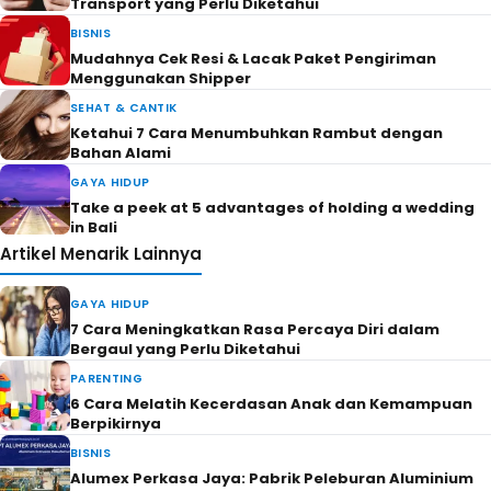
Transport yang Perlu Diketahui
BISNIS
Mudahnya Cek Resi & Lacak Paket Pengiriman
Menggunakan Shipper
SEHAT & CANTIK
Ketahui 7 Cara Menumbuhkan Rambut dengan
Bahan Alami
GAYA HIDUP
Take a peek at 5 advantages of holding a wedding
in Bali
Artikel Menarik Lainnya
GAYA HIDUP
7 Cara Meningkatkan Rasa Percaya Diri dalam
Bergaul yang Perlu Diketahui
PARENTING
6 Cara Melatih Kecerdasan Anak dan Kemampuan
Berpikirnya
BISNIS
Alumex Perkasa Jaya: Pabrik Peleburan Aluminium