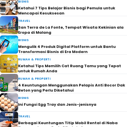
BISNIS
Ketahui 7 Tips Belajar Bisnis bagi Pemula untuk
Mencapai Kesuksesan
TRAVEL
San Terra de La Fonte, Tempat Wisata Kekinian ala
Eropa di Malang
BISNIS
Mengulik 4 Produk Digital Platform untuk Bantu
Transformasi Bisnis di Era Modern
RUMAH & PROPERTI
Ketahui Tips Memilih Cat Ruang Tamu yang Tepat
untuk Rumah Anda
RUMAH & PROPERTI
4 Keuntungan Menggunakan Pelapis Anti Bocor Dak
Beton yang Perlu Diketahui
BISNIS
Ini Fungsi Egg Tray dan Jenis-jenisnya
TRAVEL
Berbagai Keuntungan Titip Mobil Rental di Naba