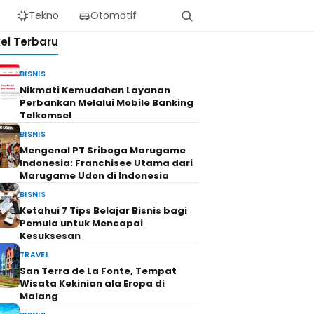
Tekno
Otomotif
kel Terbaru
BISNIS
Nikmati Kemudahan Layanan
Perbankan Melalui Mobile Banking
Telkomsel
BISNIS
Mengenal PT Sriboga Marugame
Indonesia: Franchisee Utama dari
Marugame Udon di Indonesia
BISNIS
Ketahui 7 Tips Belajar Bisnis bagi
Pemula untuk Mencapai
Kesuksesan
TRAVEL
San Terra de La Fonte, Tempat
Wisata Kekinian ala Eropa di
Malang