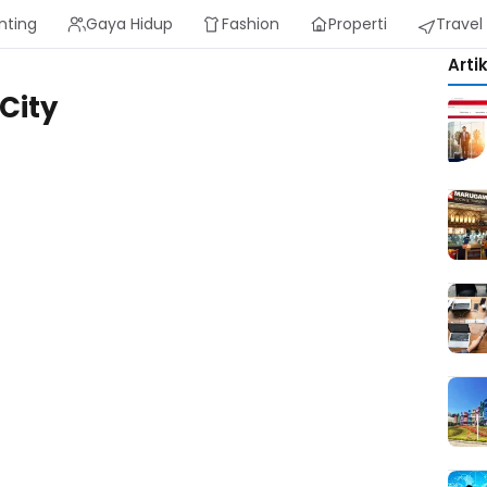
nting
Gaya Hidup
Fashion
Properti
Travel
Arti
City