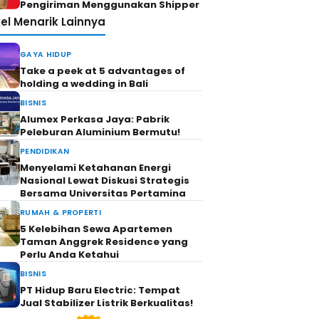
Pengiriman Menggunakan Shipper
kel Menarik Lainnya
GAYA HIDUP
Take a peek at 5 advantages of
holding a wedding in Bali
BISNIS
Alumex Perkasa Jaya: Pabrik
Peleburan Aluminium Bermutu!
PENDIDIKAN
Menyelami Ketahanan Energi
Nasional Lewat Diskusi Strategis
Bersama Universitas Pertamina
RUMAH & PROPERTI
5 Kelebihan Sewa Apartemen
Taman Anggrek Residence yang
Perlu Anda Ketahui
BISNIS
PT Hidup Baru Electric: Tempat
Jual Stabilizer Listrik Berkualitas!