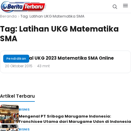
Beranda
Tag: Latihan UKG Matematika SMA
Tag:
Latihan UKG Matematika
SMA
Contoh Soal UKG 2023 Matematika SMA Online
Pendidikan
20 Oktober 2015
·
43 mnt
Artikel Terbaru
BISNIS
Mengenal PT Sriboga Marugame Indonesia:
Franchisee Utama dari Marugame Udon di Indonesia
BISNIS