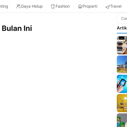
nting
Gaya Hidup
Fashion
Properti
Travel
Bulan Ini
Arti