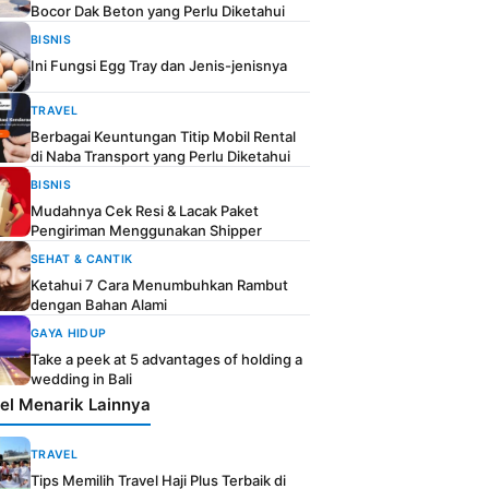
Bocor Dak Beton yang Perlu Diketahui
BISNIS
Ini Fungsi Egg Tray dan Jenis-jenisnya
TRAVEL
Berbagai Keuntungan Titip Mobil Rental
di Naba Transport yang Perlu Diketahui
BISNIS
Mudahnya Cek Resi & Lacak Paket
Pengiriman Menggunakan Shipper
SEHAT & CANTIK
Ketahui 7 Cara Menumbuhkan Rambut
dengan Bahan Alami
GAYA HIDUP
Take a peek at 5 advantages of holding a
wedding in Bali
kel Menarik Lainnya
TRAVEL
Tips Memilih Travel Haji Plus Terbaik di