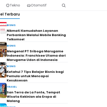
Tekno
Otomotif
kel Terbaru
BISNIS
Nikmati Kemudahan Layanan
Perbankan Melalui Mobile Banking
Telkomsel
BISNIS
Mengenal PT Sriboga Marugame
Indonesia: Franchisee Utama dari
Marugame Udon di Indonesia
BISNIS
Ketahui 7 Tips Belajar Bisnis bagi
Pemula untuk Mencapai
Kesuksesan
TRAVEL
San Terra de La Fonte, Tempat
Wisata Kekinian ala Eropa di
Malang