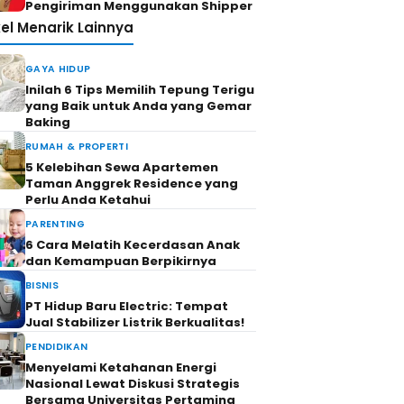
Pengiriman Menggunakan Shipper
kel Menarik Lainnya
GAYA HIDUP
Inilah 6 Tips Memilih Tepung Terigu
yang Baik untuk Anda yang Gemar
Baking
RUMAH & PROPERTI
5 Kelebihan Sewa Apartemen
Taman Anggrek Residence yang
Perlu Anda Ketahui
PARENTING
6 Cara Melatih Kecerdasan Anak
dan Kemampuan Berpikirnya
BISNIS
PT Hidup Baru Electric: Tempat
Jual Stabilizer Listrik Berkualitas!
PENDIDIKAN
Menyelami Ketahanan Energi
Nasional Lewat Diskusi Strategis
Bersama Universitas Pertamina