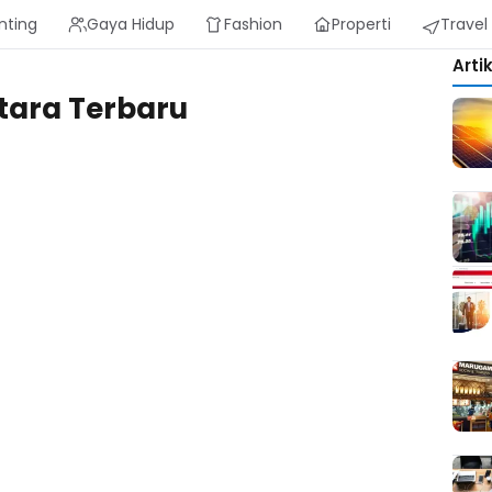
nting
Gaya Hidup
Fashion
Properti
Travel
Arti
tara Terbaru