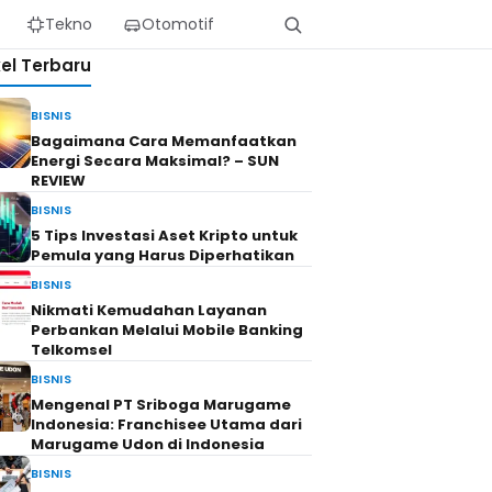
Tekno
Otomotif
kel Terbaru
BISNIS
Bagaimana Cara Memanfaatkan
Energi Secara Maksimal? – SUN
REVIEW
BISNIS
5 Tips Investasi Aset Kripto untuk
Pemula yang Harus Diperhatikan
BISNIS
Nikmati Kemudahan Layanan
Perbankan Melalui Mobile Banking
Telkomsel
BISNIS
Mengenal PT Sriboga Marugame
Indonesia: Franchisee Utama dari
Marugame Udon di Indonesia
BISNIS