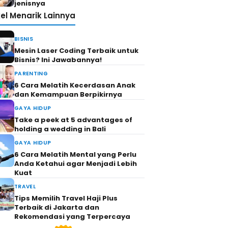
jenisnya
kel Menarik Lainnya
BISNIS
Mesin Laser Coding Terbaik untuk
Bisnis? Ini Jawabannya!
PARENTING
6 Cara Melatih Kecerdasan Anak
dan Kemampuan Berpikirnya
GAYA HIDUP
Take a peek at 5 advantages of
holding a wedding in Bali
GAYA HIDUP
6 Cara Melatih Mental yang Perlu
Anda Ketahui agar Menjadi Lebih
Kuat
TRAVEL
Tips Memilih Travel Haji Plus
Terbaik di Jakarta dan
Rekomendasi yang Terpercaya