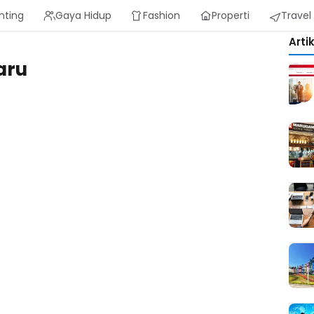
nting
Gaya Hidup
Fashion
Properti
Travel
Arti
aru