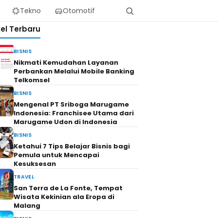
Tekno
Otomotif
kel Terbaru
BISNIS
Nikmati Kemudahan Layanan
Perbankan Melalui Mobile Banking
Telkomsel
BISNIS
Mengenal PT Sriboga Marugame
Indonesia: Franchisee Utama dari
Marugame Udon di Indonesia
BISNIS
Ketahui 7 Tips Belajar Bisnis bagi
Pemula untuk Mencapai
Kesuksesan
TRAVEL
San Terra de La Fonte, Tempat
Wisata Kekinian ala Eropa di
Malang