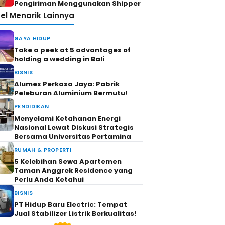
Pengiriman Menggunakan Shipper
kel Menarik Lainnya
GAYA HIDUP
Take a peek at 5 advantages of
holding a wedding in Bali
BISNIS
Alumex Perkasa Jaya: Pabrik
Peleburan Aluminium Bermutu!
PENDIDIKAN
Menyelami Ketahanan Energi
Nasional Lewat Diskusi Strategis
Bersama Universitas Pertamina
RUMAH & PROPERTI
5 Kelebihan Sewa Apartemen
Taman Anggrek Residence yang
Perlu Anda Ketahui
BISNIS
PT Hidup Baru Electric: Tempat
Jual Stabilizer Listrik Berkualitas!