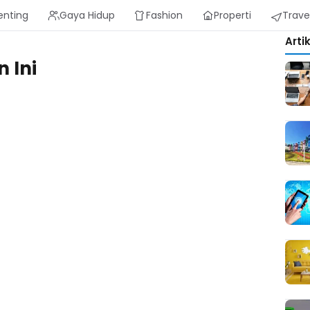
enting
Gaya Hidup
Fashion
Properti
Trave
Arti
 Ini