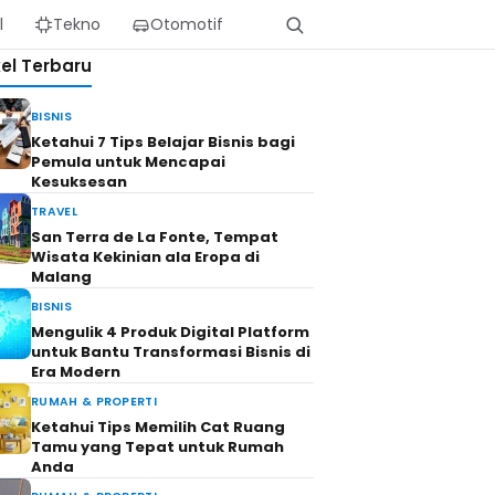
l
Tekno
Otomotif
kel Terbaru
BISNIS
Ketahui 7 Tips Belajar Bisnis bagi
Pemula untuk Mencapai
Kesuksesan
TRAVEL
San Terra de La Fonte, Tempat
Wisata Kekinian ala Eropa di
Malang
BISNIS
Mengulik 4 Produk Digital Platform
untuk Bantu Transformasi Bisnis di
Era Modern
RUMAH & PROPERTI
Ketahui Tips Memilih Cat Ruang
Tamu yang Tepat untuk Rumah
Anda