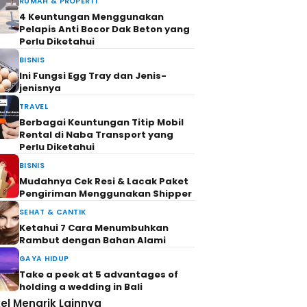
RUMAH & PROPERTI
4 Keuntungan Menggunakan
Pelapis Anti Bocor Dak Beton yang
Perlu Diketahui
BISNIS
Ini Fungsi Egg Tray dan Jenis-
jenisnya
TRAVEL
Berbagai Keuntungan Titip Mobil
Rental di Naba Transport yang
Perlu Diketahui
BISNIS
Mudahnya Cek Resi & Lacak Paket
Pengiriman Menggunakan Shipper
SEHAT & CANTIK
Ketahui 7 Cara Menumbuhkan
Rambut dengan Bahan Alami
GAYA HIDUP
Take a peek at 5 advantages of
holding a wedding in Bali
kel Menarik Lainnya