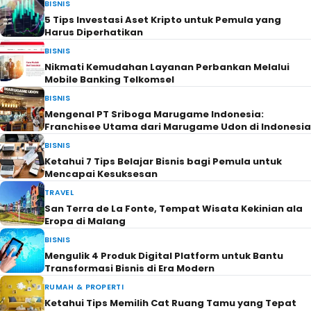
BISNIS
5 Tips Investasi Aset Kripto untuk Pemula yang
Harus Diperhatikan
BISNIS
Nikmati Kemudahan Layanan Perbankan Melalui
Mobile Banking Telkomsel
BISNIS
Mengenal PT Sriboga Marugame Indonesia:
Franchisee Utama dari Marugame Udon di Indonesia
BISNIS
Ketahui 7 Tips Belajar Bisnis bagi Pemula untuk
Mencapai Kesuksesan
TRAVEL
San Terra de La Fonte, Tempat Wisata Kekinian ala
Eropa di Malang
BISNIS
Mengulik 4 Produk Digital Platform untuk Bantu
Transformasi Bisnis di Era Modern
RUMAH & PROPERTI
Ketahui Tips Memilih Cat Ruang Tamu yang Tepat