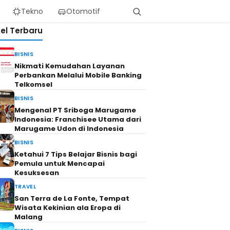
Tekno
Otomotif
kel Terbaru
BISNIS
Nikmati Kemudahan Layanan
Perbankan Melalui Mobile Banking
Telkomsel
BISNIS
Mengenal PT Sriboga Marugame
Indonesia: Franchisee Utama dari
Marugame Udon di Indonesia
BISNIS
Ketahui 7 Tips Belajar Bisnis bagi
Pemula untuk Mencapai
Kesuksesan
TRAVEL
San Terra de La Fonte, Tempat
Wisata Kekinian ala Eropa di
Malang