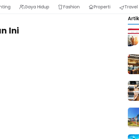
nting
Gaya Hidup
Fashion
Properti
Travel
Arti
n Ini