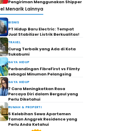
Pengiriman Menggunakan Shipper
kel Menarik Lainnya
BISNIS
PT Hidup Baru Electric: Tempat
Jual Stabilizer Listrik Berkualitas!
TRAVEL
Curug Terbaik yang Ada di Kota
Sukabumi
GAYA HIDUP
Perbandingan FibreFirst vs Flimty
sebagai Minuman Pelangsing
GAYA HIDUP
7 Cara Meningkatkan Rasa
Percaya Diri dalam Bergaul yang
Perlu Diketahui
RUMAH & PROPERTI
5 Kelebihan Sewa Apartemen
Taman Anggrek Residence yang
Perlu Anda Ketahui