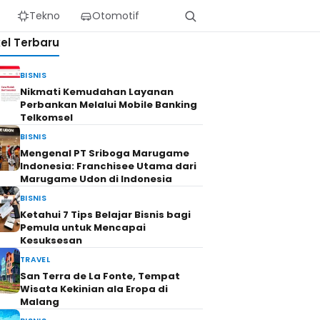
Tekno
Otomotif
kel Terbaru
BISNIS
Nikmati Kemudahan Layanan
Perbankan Melalui Mobile Banking
Telkomsel
BISNIS
Mengenal PT Sriboga Marugame
Indonesia: Franchisee Utama dari
Marugame Udon di Indonesia
BISNIS
Ketahui 7 Tips Belajar Bisnis bagi
Pemula untuk Mencapai
Kesuksesan
TRAVEL
San Terra de La Fonte, Tempat
Wisata Kekinian ala Eropa di
Malang