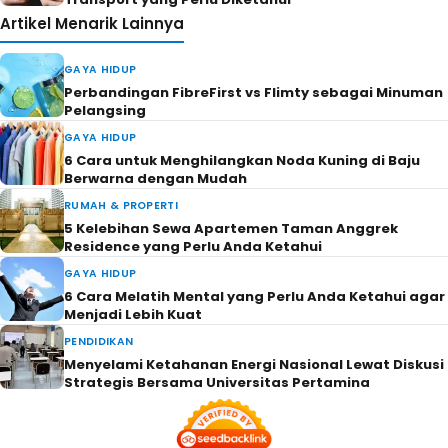
Artikel Menarik Lainnya
GAYA HIDUP
Perbandingan FibreFirst vs Flimty sebagai Minuman
Pelangsing
GAYA HIDUP
6 Cara untuk Menghilangkan Noda Kuning di Baju
Berwarna dengan Mudah
RUMAH & PROPERTI
5 Kelebihan Sewa Apartemen Taman Anggrek
Residence yang Perlu Anda Ketahui
GAYA HIDUP
6 Cara Melatih Mental yang Perlu Anda Ketahui agar
Menjadi Lebih Kuat
PENDIDIKAN
Menyelami Ketahanan Energi Nasional Lewat Diskusi
Strategis Bersama Universitas Pertamina