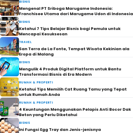
BISNIS
Mengenal PT Sriboga Marugame Indonesia:
Franchisee Utama dari Marugame Udon di Indonesia
BISNIS
Ketahui 7 Tips Belajar Bisnis bagi Pemula untuk
Mencapai Kesuksesan
TRAVEL
San Terra de La Fonte, Tempat Wisata Kekinian ala
Eropa di Malang
BISNIS
Mengulik 4 Produk Digital Platform untuk Bantu
Transformasi Bisnis di Era Modern
RUMAH & PROPERTI
Ketahui Tips Memilih Cat Ruang Tamu yang Tepat
untuk Rumah Anda
RUMAH & PROPERTI
4 Keuntungan Menggunakan Pelapis Anti Bocor Dak
Beton yang Perlu Diketahui
BISNIS
Ini Fungsi Egg Tray dan Jenis-jenisnya