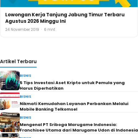
Lowongan Kerja Tanjung Jabung Timur Terbaru
Agustus 2026 Minggu Ini
24 November 2019
·
6 mnt
Artikel Terbaru
BISNIS
5 Tips Investasi Aset Kripto untuk Pemula yang
Harus Diperhatikan
BISNIS
Nikmati Kemudahan Layanan Perbankan Melalui
Mobile Banking Telkomsel
BISNIS
Mengenal PT Sriboga Marugame Indonesia:
Franchisee Utama dari Marugame Udon di Indonesia