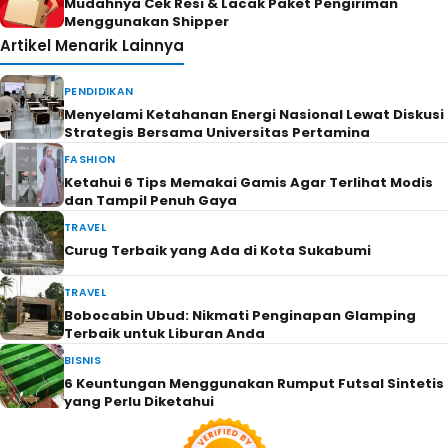
Mudahnya Cek Resi & Lacak Paket Pengiriman
Menggunakan Shipper
Artikel Menarik Lainnya
PENDIDIKAN
Menyelami Ketahanan Energi Nasional Lewat Diskusi
Strategis Bersama Universitas Pertamina
FASHION
Ketahui 6 Tips Memakai Gamis Agar Terlihat Modis
dan Tampil Penuh Gaya
TRAVEL
Curug Terbaik yang Ada di Kota Sukabumi
TRAVEL
Bobocabin Ubud: Nikmati Penginapan Glamping
Terbaik untuk Liburan Anda
BISNIS
6 Keuntungan Menggunakan Rumput Futsal Sintetis
yang Perlu Diketahui