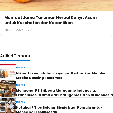
Manfaat Jamu Tanaman Herbal Kunyit Asam
untuk Kesehatan dan Kecantikan
25 Juni 2025
·
2 mnt
Artikel Terbaru
BISNIS
Nikmati Kemudahan Layanan Perbankan Melalui
Mobile Banking Telkomsel
BISNIS
Mengenal PT Sriboga Marugame Indonesia:
Franchisee Utama dari Marugame Udon di Indonesia
BISNIS
Ketahui 7 Tips Belajar Bisnis bagi Pemula untuk
Mencapai Kesuksesan