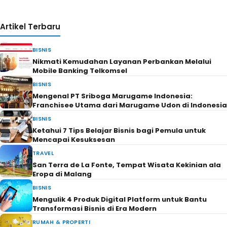
Artikel Terbaru
BISNIS
Nikmati Kemudahan Layanan Perbankan Melalui
Mobile Banking Telkomsel
BISNIS
Mengenal PT Sriboga Marugame Indonesia:
Franchisee Utama dari Marugame Udon di Indonesia
BISNIS
Ketahui 7 Tips Belajar Bisnis bagi Pemula untuk
Mencapai Kesuksesan
TRAVEL
San Terra de La Fonte, Tempat Wisata Kekinian ala
Eropa di Malang
BISNIS
Mengulik 4 Produk Digital Platform untuk Bantu
Transformasi Bisnis di Era Modern
RUMAH & PROPERTI