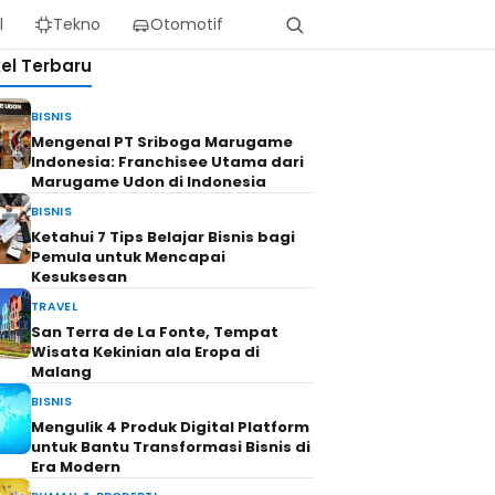
l
Tekno
Otomotif
kel Terbaru
BISNIS
Mengenal PT Sriboga Marugame
Indonesia: Franchisee Utama dari
Marugame Udon di Indonesia
BISNIS
Ketahui 7 Tips Belajar Bisnis bagi
Pemula untuk Mencapai
Kesuksesan
TRAVEL
San Terra de La Fonte, Tempat
Wisata Kekinian ala Eropa di
Malang
BISNIS
Mengulik 4 Produk Digital Platform
untuk Bantu Transformasi Bisnis di
Era Modern