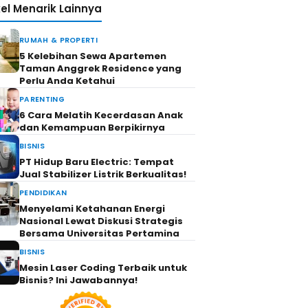
kel Menarik Lainnya
RUMAH & PROPERTI
5 Kelebihan Sewa Apartemen
Taman Anggrek Residence yang
Perlu Anda Ketahui
PARENTING
6 Cara Melatih Kecerdasan Anak
dan Kemampuan Berpikirnya
BISNIS
PT Hidup Baru Electric: Tempat
Jual Stabilizer Listrik Berkualitas!
PENDIDIKAN
Menyelami Ketahanan Energi
Nasional Lewat Diskusi Strategis
Bersama Universitas Pertamina
BISNIS
Mesin Laser Coding Terbaik untuk
Bisnis? Ini Jawabannya!