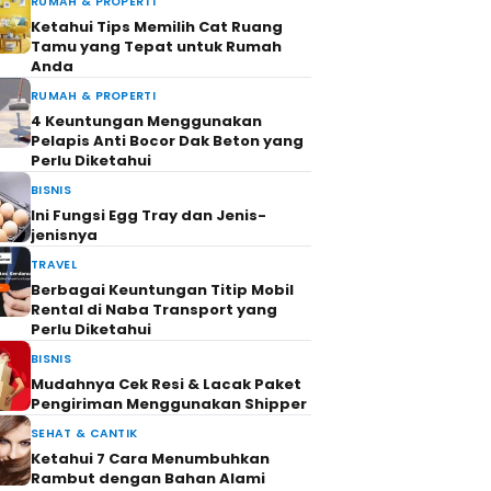
RUMAH & PROPERTI
Ketahui Tips Memilih Cat Ruang
Tamu yang Tepat untuk Rumah
Anda
RUMAH & PROPERTI
4 Keuntungan Menggunakan
Pelapis Anti Bocor Dak Beton yang
Perlu Diketahui
BISNIS
Ini Fungsi Egg Tray dan Jenis-
jenisnya
TRAVEL
Berbagai Keuntungan Titip Mobil
Rental di Naba Transport yang
Perlu Diketahui
BISNIS
Mudahnya Cek Resi & Lacak Paket
Pengiriman Menggunakan Shipper
SEHAT & CANTIK
Ketahui 7 Cara Menumbuhkan
Rambut dengan Bahan Alami