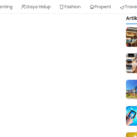
enting
Gaya Hidup
Fashion
Properti
Trave
Arti