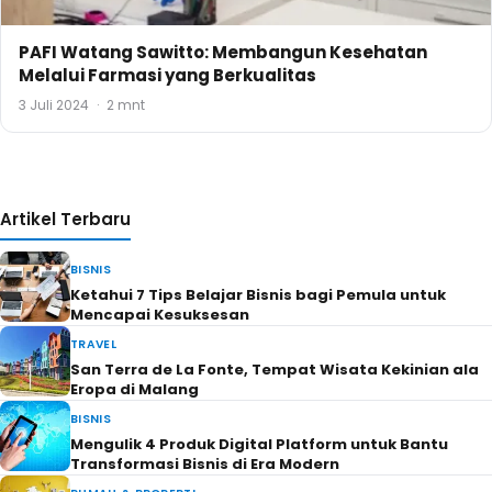
PAFI Watang Sawitto: Membangun Kesehatan
Melalui Farmasi yang Berkualitas
3 Juli 2024
·
2 mnt
Artikel Terbaru
BISNIS
Ketahui 7 Tips Belajar Bisnis bagi Pemula untuk
Mencapai Kesuksesan
TRAVEL
San Terra de La Fonte, Tempat Wisata Kekinian ala
Eropa di Malang
BISNIS
Mengulik 4 Produk Digital Platform untuk Bantu
Transformasi Bisnis di Era Modern