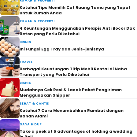
RUMAH & PROPERTI
Ketahui Tips Memilih Cat Ruang Tamu yang Tepat
untuk Rumah Anda
RUMAH & PROPERTI
4 Keuntungan Menggunakan Pelapis Anti Bocor Dak
Beton yang Perlu Diketahui
BISNIS
Ini Fungsi Egg Tray dan Jenis-jenisnya
TRAVEL
Berbagai Keuntungan Titip Mobil Rental di Naba
Transport yang Perlu Diketahui
BISNIS
Mudahnya Cek Resi & Lacak Paket Pengiriman
Menggunakan Shipper
SEHAT & CANTIK
Ketahui 7 Cara Menumbuhkan Rambut dengan
Bahan Alami
GAYA HIDUP
Take a peek at 5 advantages of holding a wedding
in Bali