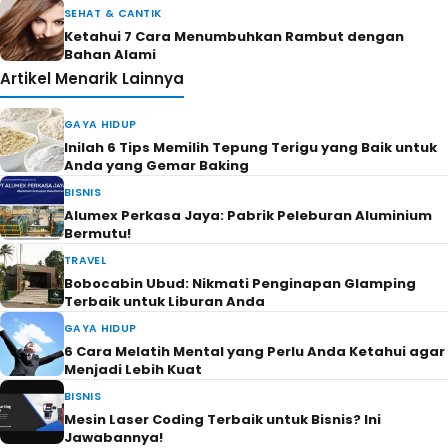
SEHAT & CANTIK
Ketahui 7 Cara Menumbuhkan Rambut dengan
Bahan Alami
Artikel Menarik Lainnya
GAYA HIDUP
Inilah 6 Tips Memilih Tepung Terigu yang Baik untuk
Anda yang Gemar Baking
BISNIS
Alumex Perkasa Jaya: Pabrik Peleburan Aluminium
Bermutu!
TRAVEL
Bobocabin Ubud: Nikmati Penginapan Glamping
Terbaik untuk Liburan Anda
GAYA HIDUP
6 Cara Melatih Mental yang Perlu Anda Ketahui agar
Menjadi Lebih Kuat
BISNIS
Mesin Laser Coding Terbaik untuk Bisnis? Ini
Jawabannya!