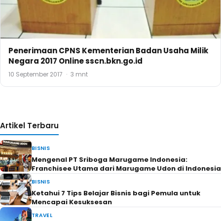
Penerimaan CPNS Kementerian Badan Usaha Milik
Negara 2017 Online sscn.bkn.go.id
10 September 2017
·
3 mnt
Artikel Terbaru
BISNIS
Mengenal PT Sriboga Marugame Indonesia:
Franchisee Utama dari Marugame Udon di Indonesia
BISNIS
Ketahui 7 Tips Belajar Bisnis bagi Pemula untuk
Mencapai Kesuksesan
TRAVEL