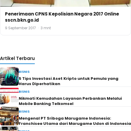
Penerimaan CPNS Kepolisian Negara 2017 Online
sscn.bkn.go.id
9 September 2017
·
3 mnt
Artikel Terbaru
BISNIS
5 Tips Investasi Aset Kripto untuk Pemula yang
Harus Diperhatikan
BISNIS
Nikmati Kemudahan Layanan Perbankan Melalui
Mobile Banking Telkomsel
BISNIS
Mengenal PT Sriboga Marugame Indonesia:
Franchisee Utama dari Marugame Udon di Indonesia