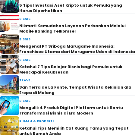
5 Tips Investasi Aset Kripto untuk Pemula yang
Harus Diperhatikan
BISNIS
Nikmati Kemudahan Layanan Perbankan Melalui
Mobile Banking Telkomsel
BISNIS
Mengenal PT Sriboga Marugame Indonesia:
Franchisee Utama dari Marugame Udon di Indonesia
BISNIS
Ketahui 7 Tips Belajar Bisnis bagi Pemula untuk
Mencapai Kesuksesan
TRAVEL
San Terra de La Fonte, Tempat Wisata Kekinian ala
Eropa di Malang
BISNIS
Mengulik 4 Produk Digital Platform untuk Bantu
Transformasi Bisnis di Era Modern
RUMAH & PROPERTI
Ketahui Tips Memilih Cat Ruang Tamu yang Tepat
untuk Rumah Anda