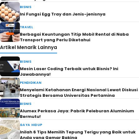
BISNIS
Ini Fungsi Egg Tray dan Jenis-jenisnya
TRAVEL
Berbagai Keuntungan Titip Mobil Rental di Naba
Transport yang Perlu Diketahui
Artikel Menarik Lainnya
BISNIS
Mesin Laser Coding Terbaik untuk Bisnis? Ini
Jawabannya!
PENDIDIKAN
Menyelami Ketahanan Energi Nasional Lewat Diskusi
Strategis Bersama Universitas Pertamina
BISNIS
Alumex Perkasa Jaya: Pabrik Peleburan Aluminium
Bermutu!
GAYA HIDUP
Inilah 6 Tips Memilih Tepung Terigu yang Baik untuk
Anda yang Gemar Baking