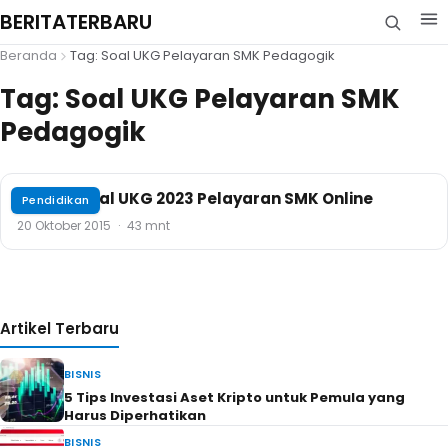
BERITATERBARU
Beranda
Tag: Soal UKG Pelayaran SMK Pedagogik
Tag:
Soal UKG Pelayaran SMK
Pedagogik
Contoh Soal UKG 2023 Pelayaran SMK Online
Pendidikan
20 Oktober 2015
·
43 mnt
Artikel Terbaru
BISNIS
5 Tips Investasi Aset Kripto untuk Pemula yang
Harus Diperhatikan
BISNIS