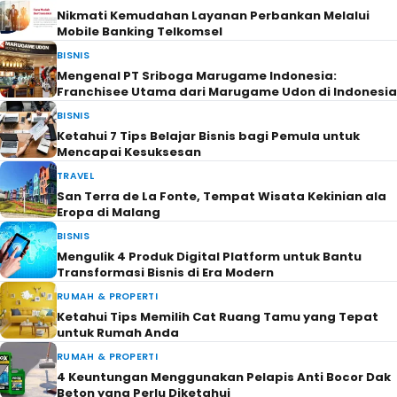
Nikmati Kemudahan Layanan Perbankan Melalui
Mobile Banking Telkomsel
BISNIS
Mengenal PT Sriboga Marugame Indonesia:
Franchisee Utama dari Marugame Udon di Indonesia
BISNIS
Ketahui 7 Tips Belajar Bisnis bagi Pemula untuk
Mencapai Kesuksesan
TRAVEL
San Terra de La Fonte, Tempat Wisata Kekinian ala
Eropa di Malang
BISNIS
Mengulik 4 Produk Digital Platform untuk Bantu
Transformasi Bisnis di Era Modern
RUMAH & PROPERTI
Ketahui Tips Memilih Cat Ruang Tamu yang Tepat
untuk Rumah Anda
RUMAH & PROPERTI
4 Keuntungan Menggunakan Pelapis Anti Bocor Dak
Beton yang Perlu Diketahui