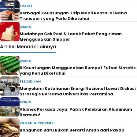
TRAVEL
Berbagai Keuntungan Titip Mobil Rental di Naba
Transport yang Perlu Diketahui
BISNIS
Mudahnya Cek Resi & Lacak Paket Pengiriman
Menggunakan Shipper
Artikel Menarik Lainnya
BISNIS
6 Keuntungan Menggunakan Rumput Futsal Sintetis
yang Perlu Diketahui
PENDIDIKAN
Menyelami Ketahanan Energi Nasional Lewat Diskusi
Strategis Bersama Universitas Pertamina
BISNIS
Alumex Perkasa Jaya: Pabrik Peleburan Aluminium
Bermutu!
RUMAH & PROPERTI
Bangunan Baru Bukan Berarti Aman dari Rayap