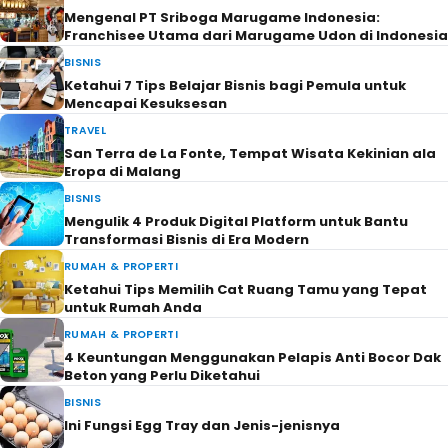
Mengenal PT Sriboga Marugame Indonesia:
Franchisee Utama dari Marugame Udon di Indonesia
BISNIS
Ketahui 7 Tips Belajar Bisnis bagi Pemula untuk
Mencapai Kesuksesan
TRAVEL
San Terra de La Fonte, Tempat Wisata Kekinian ala
Eropa di Malang
BISNIS
Mengulik 4 Produk Digital Platform untuk Bantu
Transformasi Bisnis di Era Modern
RUMAH & PROPERTI
Ketahui Tips Memilih Cat Ruang Tamu yang Tepat
untuk Rumah Anda
RUMAH & PROPERTI
4 Keuntungan Menggunakan Pelapis Anti Bocor Dak
Beton yang Perlu Diketahui
BISNIS
Ini Fungsi Egg Tray dan Jenis-jenisnya