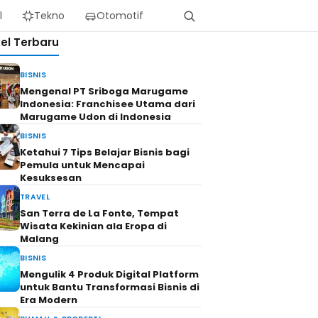
l
Tekno
Otomotif
kel Terbaru
BISNIS
Mengenal PT Sriboga Marugame
Indonesia: Franchisee Utama dari
Marugame Udon di Indonesia
BISNIS
Ketahui 7 Tips Belajar Bisnis bagi
Pemula untuk Mencapai
Kesuksesan
TRAVEL
San Terra de La Fonte, Tempat
Wisata Kekinian ala Eropa di
Malang
BISNIS
Mengulik 4 Produk Digital Platform
untuk Bantu Transformasi Bisnis di
Era Modern