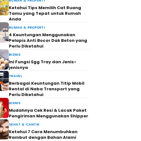
RUMAH & PROPERTI
Ketahui Tips Memilih Cat Ruang
Tamu yang Tepat untuk Rumah
Anda
RUMAH & PROPERTI
4 Keuntungan Menggunakan
Pelapis Anti Bocor Dak Beton yang
Perlu Diketahui
BISNIS
Ini Fungsi Egg Tray dan Jenis-
jenisnya
TRAVEL
Berbagai Keuntungan Titip Mobil
Rental di Naba Transport yang
Perlu Diketahui
BISNIS
Mudahnya Cek Resi & Lacak Paket
Pengiriman Menggunakan Shipper
SEHAT & CANTIK
Ketahui 7 Cara Menumbuhkan
Rambut dengan Bahan Alami