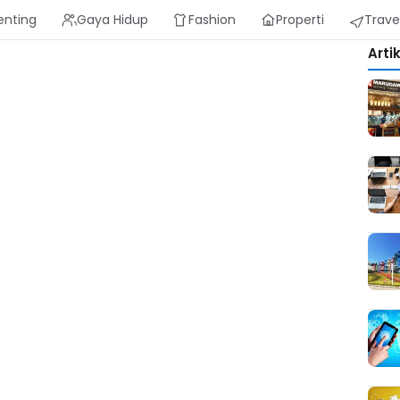
enting
Gaya Hidup
Fashion
Properti
Trave
Arti