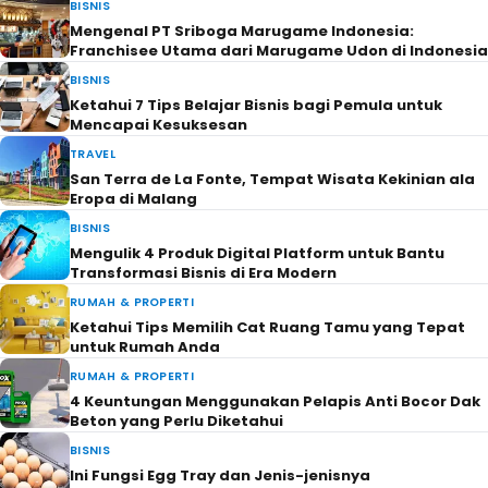
BISNIS
Mengenal PT Sriboga Marugame Indonesia:
Franchisee Utama dari Marugame Udon di Indonesia
BISNIS
Ketahui 7 Tips Belajar Bisnis bagi Pemula untuk
Mencapai Kesuksesan
TRAVEL
San Terra de La Fonte, Tempat Wisata Kekinian ala
Eropa di Malang
BISNIS
Mengulik 4 Produk Digital Platform untuk Bantu
Transformasi Bisnis di Era Modern
RUMAH & PROPERTI
Ketahui Tips Memilih Cat Ruang Tamu yang Tepat
untuk Rumah Anda
RUMAH & PROPERTI
4 Keuntungan Menggunakan Pelapis Anti Bocor Dak
Beton yang Perlu Diketahui
BISNIS
Ini Fungsi Egg Tray dan Jenis-jenisnya