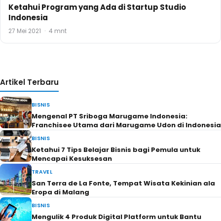
Ketahui Program yang Ada di Startup Studio
Indonesia
27 Mei 2021
·
4 mnt
Artikel Terbaru
BISNIS
Mengenal PT Sriboga Marugame Indonesia:
Franchisee Utama dari Marugame Udon di Indonesia
BISNIS
Ketahui 7 Tips Belajar Bisnis bagi Pemula untuk
Mencapai Kesuksesan
TRAVEL
San Terra de La Fonte, Tempat Wisata Kekinian ala
Eropa di Malang
BISNIS
Mengulik 4 Produk Digital Platform untuk Bantu