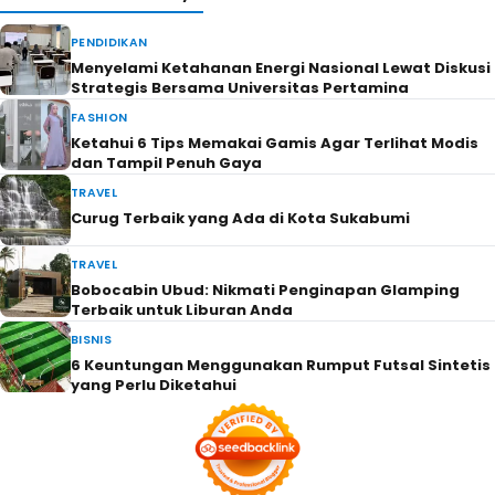
PENDIDIKAN
Menyelami Ketahanan Energi Nasional Lewat Diskusi
Strategis Bersama Universitas Pertamina
FASHION
Ketahui 6 Tips Memakai Gamis Agar Terlihat Modis
dan Tampil Penuh Gaya
TRAVEL
Curug Terbaik yang Ada di Kota Sukabumi
TRAVEL
Bobocabin Ubud: Nikmati Penginapan Glamping
Terbaik untuk Liburan Anda
BISNIS
6 Keuntungan Menggunakan Rumput Futsal Sintetis
yang Perlu Diketahui