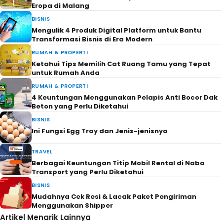
Eropa di Malang
BISNIS
Mengulik 4 Produk Digital Platform untuk Bantu
Transformasi Bisnis di Era Modern
RUMAH & PROPERTI
Ketahui Tips Memilih Cat Ruang Tamu yang Tepat
untuk Rumah Anda
RUMAH & PROPERTI
4 Keuntungan Menggunakan Pelapis Anti Bocor Dak
Beton yang Perlu Diketahui
BISNIS
Ini Fungsi Egg Tray dan Jenis-jenisnya
TRAVEL
Berbagai Keuntungan Titip Mobil Rental di Naba
Transport yang Perlu Diketahui
BISNIS
Mudahnya Cek Resi & Lacak Paket Pengiriman
Menggunakan Shipper
Artikel Menarik Lainnya