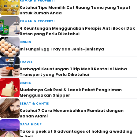
RUMAH & PROPERTI
Ketahui Tips Memilih Cat Ruang Tamu yang Tepat
untuk Rumah Anda
RUMAH & PROPERTI
4 Keuntungan Menggunakan Pelapis Anti Bocor Dak
Beton yang Perlu Diketahui
BISNIS
Ini Fungsi Egg Tray dan Jenis-jenisnya
TRAVEL
Berbagai Keuntungan Titip Mobil Rental di Naba
Transport yang Perlu Diketahui
BISNIS
Mudahnya Cek Resi & Lacak Paket Pengiriman
Menggunakan Shipper
SEHAT & CANTIK
Ketahui 7 Cara Menumbuhkan Rambut dengan
Bahan Alami
GAYA HIDUP
Take a peek at 5 advantages of holding a wedding
in Bali