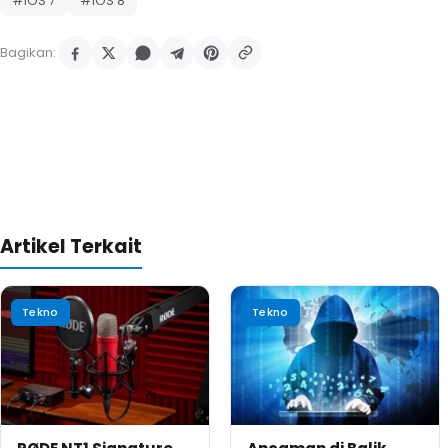
#iOS 7
#iOS 8
Bagikan:
Artikel Terkait
Tekno
Tekno