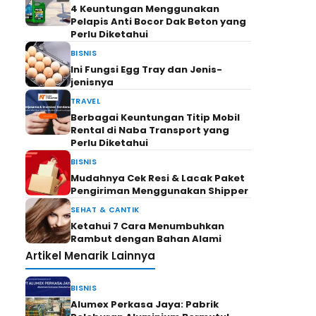
4 Keuntungan Menggunakan
Pelapis Anti Bocor Dak Beton yang
Perlu Diketahui
BISNIS
Ini Fungsi Egg Tray dan Jenis-
jenisnya
TRAVEL
Berbagai Keuntungan Titip Mobil
e
Rental di Naba Transport yang
Perlu Diketahui
BISNIS
Mudahnya Cek Resi & Lacak Paket
Pengiriman Menggunakan Shipper
SEHAT & CANTIK
Ketahui 7 Cara Menumbuhkan
Rambut dengan Bahan Alami
Artikel Menarik Lainnya
BISNIS
Alumex Perkasa Jaya: Pabrik