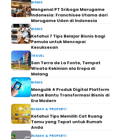
BISNIS
Mengenal PT Sriboga Marugame
Indonesia: Franchisee Utama dari
Marugame Udon di Indonesia
BISNIS
Ketahui 7 Tips Belajar Bisnis bagi
Pemula untuk Mencapai
Kesuksesan
TRAVEL
San Terra de La Fonte, Tempat
Wisata Kekinian ala Eropa di
Malang
BISNIS
Mengulik 4 Produk Digital Platform
untuk Bantu Transformasi Bisnis di
Era Modern
RUMAH & PROPERTI
Ketahui Tips Memilih Cat Ruang
Tamu yang Tepat untuk Rumah
Anda
RUMAH & PROPERTI