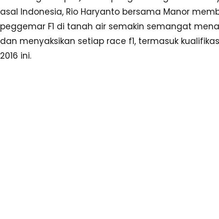
asal Indonesia, Rio Haryanto bersama Manor mem
peggemar F1 di tanah air semakin semangat mena
dan menyaksikan setiap race f1, termasuk kualifikas
2016 ini.
Kali ini, kami dari redaksi www.makemak.com sebag
satu website update formula 1 2016 akan mencoba
informasi hasil lengkap
kualifikasi f1 china 2016
untu
mengetahui peraih pole position an siapa saja yan
menempati grid terdepan menjelang race f1 china 
Hasil Kualifikasi F1 China 2016 Lengkap