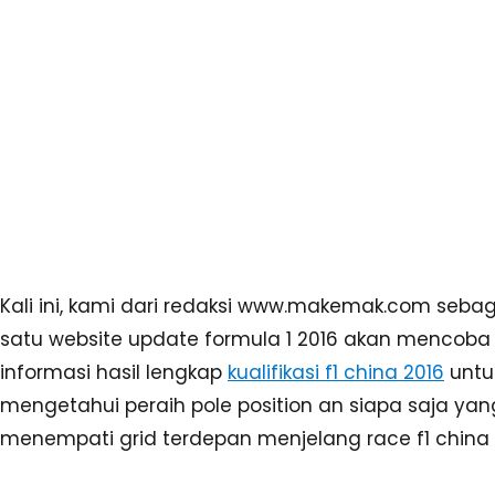
Berikut ini hasil kualifikasi f1 china musim 2016 lengk
Pos
Lap
Driver
Q1
Q2
Q3
.
s
Nico
1
01:37.7
01:36.2
01:35.4
16
Rosberg
Daniel
2
01:37.7
01:36.8
01:35.9
13
Ricciardo
Kimi
3
01:37.3
01:36.1
01:36.0
13
Rä
i
kkönen
Sebastian
4
01:37.0
01:36.2
01:36.2
10
Vettel
Valtteri
5
01:37.5
01:36.8
01:36.3
13
Bottas