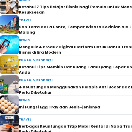
Mudahnya Cek Resi & Lacak Paket Pengiriman Men
Shipper
SEHAT & CANTIK
Ketahui 7 Cara Menumbuhkan Rambut dengan Baha
Artikel Menarik Lainnya
FASHION
Ketahui 6 Tips Memakai Gamis Agar Terlihat Modis 
Penuh Gaya
PENDIDIKAN
Menyelami Ketahanan Energi Nasional Lewat Diskusi 
Bersama Universitas Pertamina
TRAVEL
Curug Terbaik yang Ada di Kota Sukabumi
GAYA HIDUP
Mengenal Pengertian Sampah Organik, Jenis dan M
BISNIS