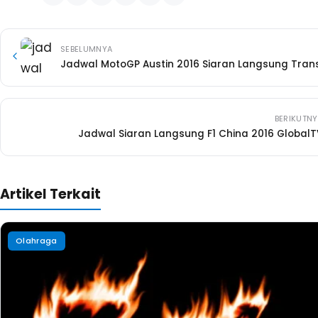
Hasil Latihan Bebas MotoGP Le Mans Prancis 2017
19 Mei 2017
·
6 mnt
Olahraga