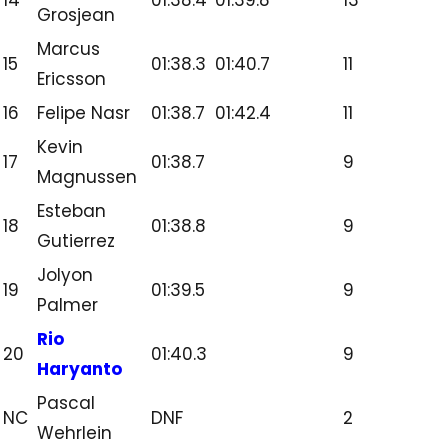
NC
DNF
3
Hamilton
Demikianlah update terbaru hasil kualifikasi grand pr
china musim 2016. Semoga saja bermanfaat bagi 
penggemar F1 di seluruh dunia. Dan jangan lupa un
menyaksikan jalannya siaran langsung balap F1 CHI
melalui Global TV, atau bagi Anda yang memiliki ko
internet bisa juga menyaksikan live race f1 china 20
streaming online melalui alamat
www.globaltv.co.id/streaming
NEXT >>
JADWAL SIARAN LANGSUNG RACE F1 CHINA
GLOBALTV
NEXT >>
LIHAT RACE F1 CHINA 2016 LIVE STREAMING 
Pantau terus perkembangan f1 china, termasuk juar