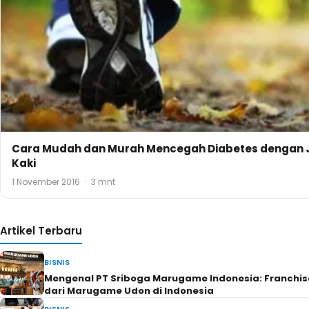
Kesuksesan
TRAVEL
San Terra de La Fonte, Tempat Wisata Kekinian ala E
Malang
BISNIS
Mengulik 4 Produk Digital Platform untuk Bantu Tra
Bisnis di Era Modern
RUMAH & PROPERTI
Ketahui Tips Memilih Cat Ruang Tamu yang Tepat u
Anda
RUMAH & PROPERTI
4 Keuntungan Menggunakan Pelapis Anti Bocor Dak 
Perlu Diketahui
BISNIS
Ini Fungsi Egg Tray dan Jenis-jenisnya
TRAVEL
Berbagai Keuntungan Titip Mobil Rental di Naba Tra
Perlu Diketahui
BISNIS