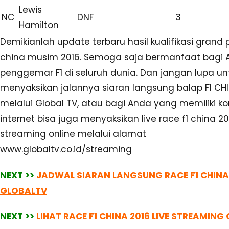
race f1 china 2016, serta perolehan poin
klasemen f1
terbaru usai gp china ini.
Sementara itu untuk video tayangan siaran ulang ku
siaran tunda replay kualifikasi dan ulangan race ba
china 2016 mungkin saja bisa Anda tonton di websi
YouTube.com atau link situs penyedia layanan vide
lainnya. Jangan lupa simak juga
jadwal motogp 201
dan hasil
klasemen motogp 2016
terlengkap buat 
penggemar MOTOGP di seluruh tanah air.
#Kualifikasi F1 China 2016
#Pole Position Kualifikasi F1 China 2016
Bagikan: