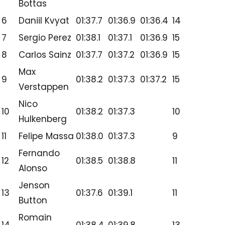
Marcus
15
01:38.3
01:40.7
11
Ericsson
16
Felipe Nasr
01:38.7
01:42.4
11
Kevin
17
01:38.7
9
Magnussen
Esteban
18
01:38.8
9
Gutierrez
Jolyon
19
01:39.5
9
Palmer
Rio
20
01:40.3
9
Haryanto
Pascal
NC
DNF
2
Wehrlein
Lewis