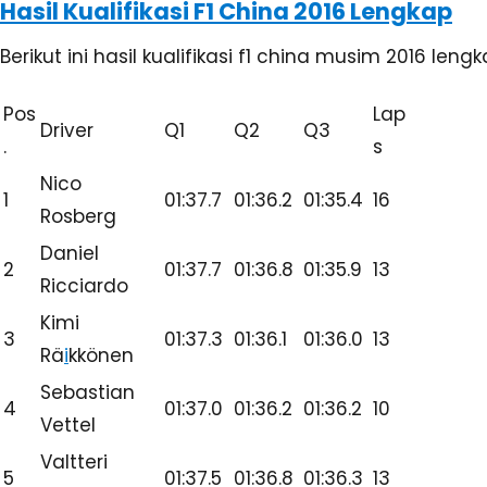
6
Daniil Kvyat
01:37.7
01:36.9
01:36.4
14
7
Sergio Perez
01:38.1
01:37.1
01:36.9
15
8
Carlos Sainz
01:37.7
01:37.2
01:36.9
15
Max
9
01:38.2
01:37.3
01:37.2
15
Verstappen
Nico
10
01:38.2
01:37.3
10
Hulkenberg
11
Felipe Massa
01:38.0
01:37.3
9
Fernando
12
01:38.5
01:38.8
11
Alonso
Jenson
13
01:37.6
01:39.1
11
Button
Romain
14
01:38.4
01:39.8
13
Grosjean