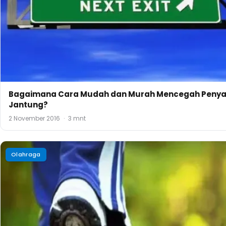
Cara Mudah dan Murah Mencegah Diabetes dengan 
Kaki
1 November 2016
·
3 mnt
Artikel Terbaru
BISNIS
Mengenal PT Sriboga Marugame Indonesia: Franchi
dari Marugame Udon di Indonesia
BISNIS
Ketahui 7 Tips Belajar Bisnis bagi Pemula untuk Men