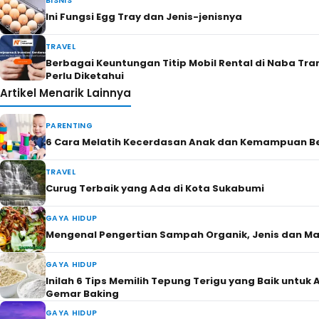
BISNIS
Ini Fungsi Egg Tray dan Jenis-jenisnya
TRAVEL
Berbagai Keuntungan Titip Mobil Rental di Naba Tra
Perlu Diketahui
Artikel Menarik Lainnya
PARENTING
6 Cara Melatih Kecerdasan Anak dan Kemampuan Be
TRAVEL
Curug Terbaik yang Ada di Kota Sukabumi
GAYA HIDUP
Mengenal Pengertian Sampah Organik, Jenis dan M
GAYA HIDUP
Inilah 6 Tips Memilih Tepung Terigu yang Baik untuk
Gemar Baking
GAYA HIDUP