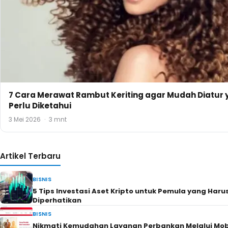
7 Cara Merawat Rambut Keriting agar Mudah Diatur 
Perlu Diketahui
3 Mei 2026
·
3 mnt
Artikel Terbaru
BISNIS
5 Tips Investasi Aset Kripto untuk Pemula yang Haru
Diperhatikan
BISNIS
Nikmati Kemudahan Layanan Perbankan Melalui Mob