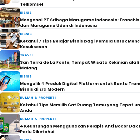
Telkomsel
BISNIS
Mengenal PT Sriboga Marugame Indonesia: Franchi
dari Marugame Udon di Indonesia
BISNIS
Ketahui 7 Tips Belajar Bisnis bagi Pemula untuk Men
Kesuksesan
TRAVEL
San Terra de La Fonte, Tempat Wisata Kekinian ala E
Malang
BISNIS
Mengulik 4 Produk Digital Platform untuk Bantu Tra
Bisnis di Era Modern
RUMAH & PROPERTI
Ketahui Tips Memilih Cat Ruang Tamu yang Tepat u
Anda
RUMAH & PROPERTI
4 Keuntungan Menggunakan Pelapis Anti Bocor Dak 
Perlu Diketahui