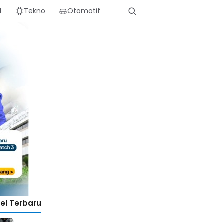
l
Tekno
Otomotif
kel Terbaru