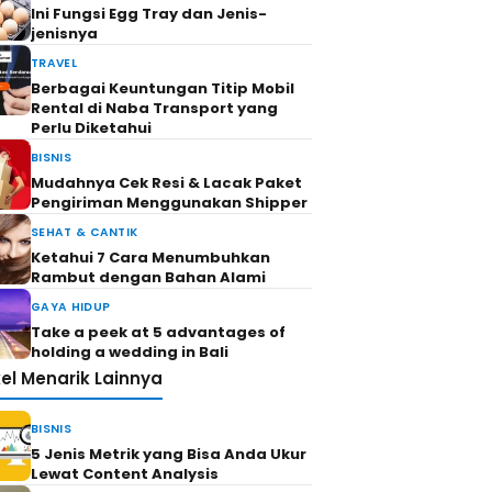
Ini Fungsi Egg Tray dan Jenis-
jenisnya
TRAVEL
Berbagai Keuntungan Titip Mobil
Rental di Naba Transport yang
Perlu Diketahui
BISNIS
Mudahnya Cek Resi & Lacak Paket
Pengiriman Menggunakan Shipper
SEHAT & CANTIK
Ketahui 7 Cara Menumbuhkan
Rambut dengan Bahan Alami
GAYA HIDUP
Take a peek at 5 advantages of
holding a wedding in Bali
kel Menarik Lainnya
BISNIS
5 Jenis Metrik yang Bisa Anda Ukur
Lewat Content Analysis