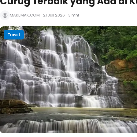
Curug Terbaik yang Ada di 
MAKEMAK.COM
·
21 Juli 2026
·
3 mnt
Travel