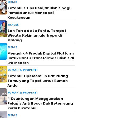
BISNIS
Ketahui 7 Tips Belajar Bisnis bagi
Pemula untuk Mencapai
Kesuksesan
TRAVEL
San Terra de La Fonte, Tempat
Wisata Kekinian ala Eropa di
Malang
BISNIS
Mengulik 4 Produk Digital Platform
untuk Bantu Transformasi Bisnis di
Era Modern
RUMAH & PROPERTI
Ketahui Tips Memilih Cat Ruang
Tamu yang Tepat untuk Rumah
Anda
RUMAH & PROPERTI
4 Keuntungan Menggunakan
Pelapis Anti Bocor Dak Beton yang
Perlu Diketahui
BISNIS