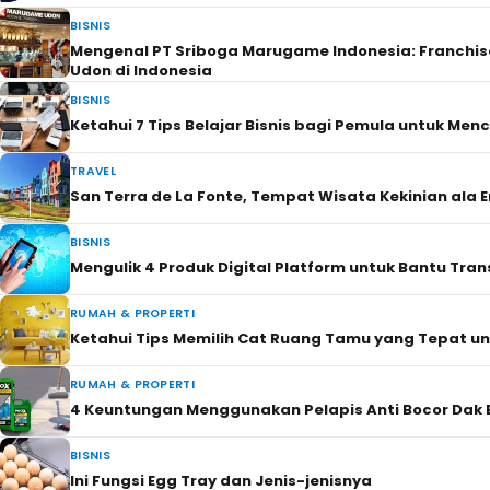
BISNIS
Mengenal PT Sriboga Marugame Indonesia: Franchi
Udon di Indonesia
BISNIS
Ketahui 7 Tips Belajar Bisnis bagi Pemula untuk Me
TRAVEL
San Terra de La Fonte, Tempat Wisata Kekinian ala 
BISNIS
Mengulik 4 Produk Digital Platform untuk Bantu Tran
RUMAH & PROPERTI
Ketahui Tips Memilih Cat Ruang Tamu yang Tepat u
RUMAH & PROPERTI
4 Keuntungan Menggunakan Pelapis Anti Bocor Dak B
BISNIS
Ini Fungsi Egg Tray dan Jenis-jenisnya