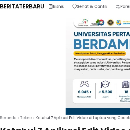
BERITATERBARU
Bisnis
Sehat & Cantik
Pare
Beranda
Tekno
Ketahui 7 Aplikasi Edit Video di Laptop yang Coco