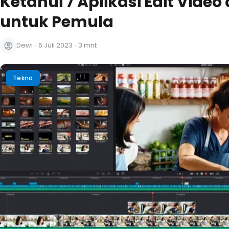
Ketahui 7 Aplikasi Edit Vide
untuk Pemula
Dewi
·
6 Juli 2023
·
3 mnt
Tekno