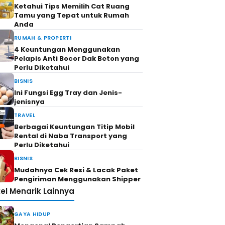
Ketahui Tips Memilih Cat Ruang
Tamu yang Tepat untuk Rumah
Anda
RUMAH & PROPERTI
4 Keuntungan Menggunakan
Pelapis Anti Bocor Dak Beton yang
Perlu Diketahui
BISNIS
Ini Fungsi Egg Tray dan Jenis-
jenisnya
TRAVEL
Berbagai Keuntungan Titip Mobil
Rental di Naba Transport yang
Perlu Diketahui
BISNIS
Mudahnya Cek Resi & Lacak Paket
Pengiriman Menggunakan Shipper
kel Menarik Lainnya
GAYA HIDUP