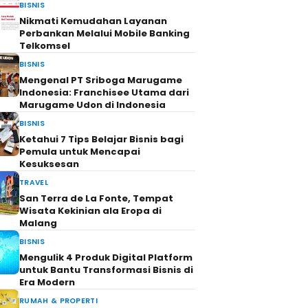
BISNIS
Nikmati Kemudahan Layanan
Perbankan Melalui Mobile Banking
Telkomsel
BISNIS
Mengenal PT Sriboga Marugame
Indonesia: Franchisee Utama dari
Marugame Udon di Indonesia
BISNIS
Ketahui 7 Tips Belajar Bisnis bagi
Pemula untuk Mencapai
Kesuksesan
TRAVEL
San Terra de La Fonte, Tempat
Wisata Kekinian ala Eropa di
Malang
BISNIS
Mengulik 4 Produk Digital Platform
untuk Bantu Transformasi Bisnis di
Era Modern
RUMAH & PROPERTI