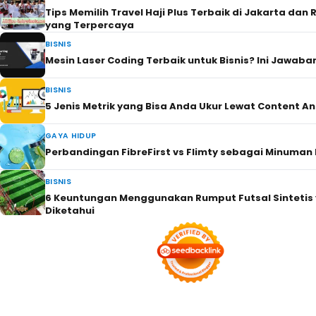
Tips Memilih Travel Haji Plus Terbaik di Jakarta da
yang Terpercaya
BISNIS
Mesin Laser Coding Terbaik untuk Bisnis? Ini Jawaba
BISNIS
5 Jenis Metrik yang Bisa Anda Ukur Lewat Content An
GAYA HIDUP
Perbandingan FibreFirst vs Flimty sebagai Minuman
BISNIS
6 Keuntungan Menggunakan Rumput Futsal Sintetis 
Diketahui