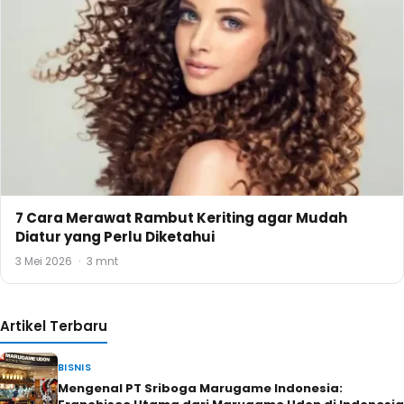
7 Cara Merawat Rambut Keriting agar Mudah
Diatur yang Perlu Diketahui
3 Mei 2026
·
3 mnt
Artikel Terbaru
BISNIS
Mengenal PT Sriboga Marugame Indonesia: