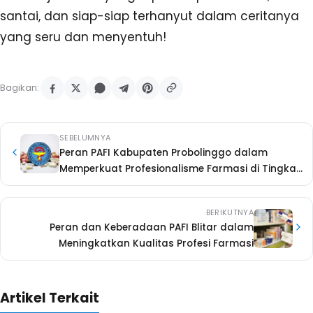
santai, dan siap-siap terhanyut dalam ceritanya
yang seru dan menyentuh!
Bagikan:
SEBELUMNYA
Peran PAFI Kabupaten Probolinggo dalam
Memperkuat Profesionalisme Farmasi di Tingkat
Lokal
BERIKUTNYA
Peran dan Keberadaan PAFI Blitar dalam
Meningkatkan Kualitas Profesi Farmasi
Artikel Terkait