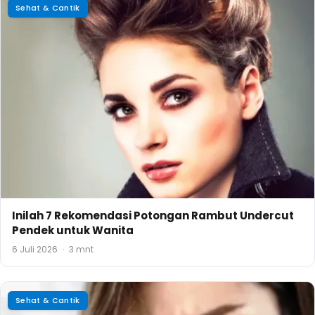
Sehat & Cantik
Inilah 7 Rekomendasi Potongan Rambut Undercut
Pendek untuk Wanita
6 Juli 2026
·
3 mnt
Sehat & Cantik