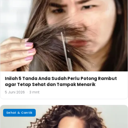
Inilah 5 Tanda Anda Sudah Perlu Potong Rambut
agar Tetap Sehat dan Tampak Menarik
5 Juni 2026
·
3 mnt
Sehat & Cantik