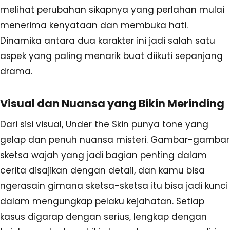
melihat perubahan sikapnya yang perlahan mulai
menerima kenyataan dan membuka hati.
Dinamika antara dua karakter ini jadi salah satu
aspek yang paling menarik buat diikuti sepanjang
drama.
Visual dan Nuansa yang Bikin Merinding
Dari sisi visual, Under the Skin punya tone yang
gelap dan penuh nuansa misteri. Gambar-gambar
sketsa wajah yang jadi bagian penting dalam
cerita disajikan dengan detail, dan kamu bisa
ngerasain gimana sketsa-sketsa itu bisa jadi kunci
dalam mengungkap pelaku kejahatan. Setiap
kasus digarap dengan serius, lengkap dengan