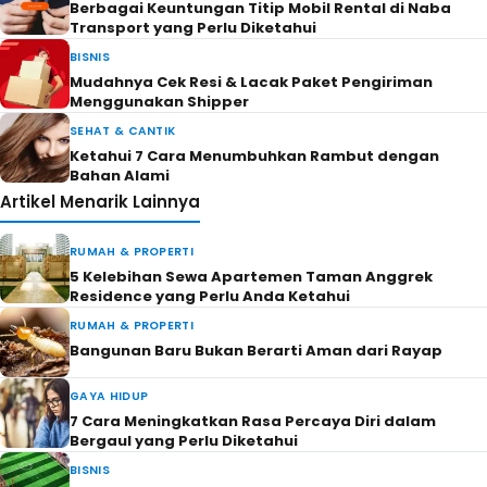
Berbagai Keuntungan Titip Mobil Rental di Naba
Transport yang Perlu Diketahui
BISNIS
Mudahnya Cek Resi & Lacak Paket Pengiriman
Menggunakan Shipper
SEHAT & CANTIK
Ketahui 7 Cara Menumbuhkan Rambut dengan
Bahan Alami
Artikel Menarik Lainnya
RUMAH & PROPERTI
5 Kelebihan Sewa Apartemen Taman Anggrek
Residence yang Perlu Anda Ketahui
RUMAH & PROPERTI
Bangunan Baru Bukan Berarti Aman dari Rayap
GAYA HIDUP
7 Cara Meningkatkan Rasa Percaya Diri dalam
Bergaul yang Perlu Diketahui
BISNIS