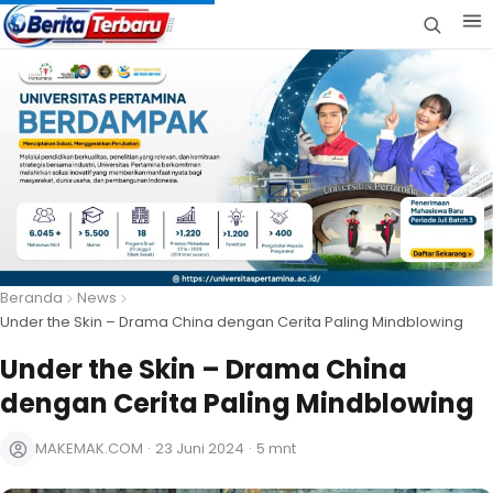
Beranda
News
Under the Skin – Drama China dengan Cerita Paling Mindblowing
Under the Skin – Drama China
dengan Cerita Paling Mindblowing
MAKEMAK.COM
·
23 Juni 2024
·
5 mnt