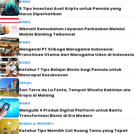
BISNIS
5 Tips Investasi Aset Kripto untuk Pemula yang
Harus Diperhatikan
BISNIS
Nikmati Kemudahan Layanan Perbankan Melalui
Mobile Banking Telkomsel
BISNIS
Mengenal PT Sriboga Marugame Indonesia:
Franchisee Utama dari Marugame Udon di Indonesia
BISNIS
Ketahui 7 Tips Belajar Bisnis bagi Pemula untuk
Mencapai Kesuksesan
TRAVEL
San Terra de La Fonte, Tempat Wisata Kekinian ala
Eropa di Malang
BISNIS
Mengulik 4 Produk Digital Platform untuk Bantu
Transformasi Bisnis di Era Modern
RUMAH & PROPERTI
Ketahui Tips Memilih Cat Ruang Tamu yang Tepat