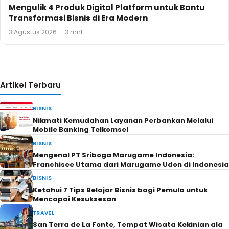
Mengulik 4 Produk Digital Platform untuk Bantu
Transformasi Bisnis di Era Modern
3 Agustus 2026
·
3 mnt
Artikel Terbaru
BISNIS
Nikmati Kemudahan Layanan Perbankan Melalui
Mobile Banking Telkomsel
BISNIS
Mengenal PT Sriboga Marugame Indonesia:
Franchisee Utama dari Marugame Udon di Indonesia
BISNIS
Ketahui 7 Tips Belajar Bisnis bagi Pemula untuk
Mencapai Kesuksesan
TRAVEL
San Terra de La Fonte, Tempat Wisata Kekinian ala