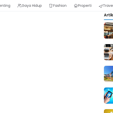
enting
Gaya Hidup
Fashion
Properti
Trave
Arti