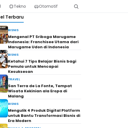
l
Tekno
Otomotif
kel Terbaru
BISNIS
Mengenal PT Sriboga Marugame
Indonesia: Franchisee Utama dari
Marugame Udon di Indonesia
BISNIS
Ketahui 7 Tips Belajar Bisnis bagi
Pemula untuk Mencapai
Kesuksesan
TRAVEL
San Terra de La Fonte, Tempat
Wisata Kekinian ala Eropa di
Malang
BISNIS
Mengulik 4 Produk Digital Platform
untuk Bantu Transformasi Bisnis di
Era Modern