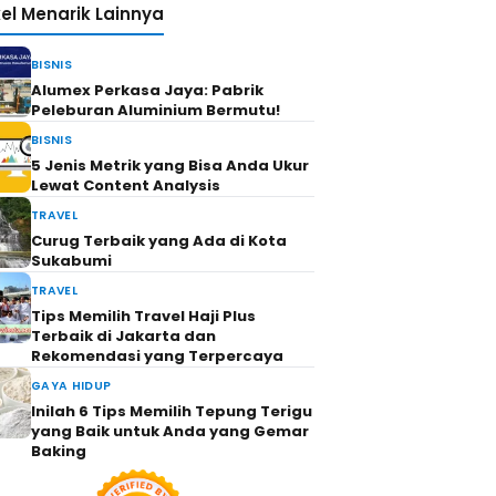
kel Menarik Lainnya
BISNIS
Alumex Perkasa Jaya: Pabrik
Peleburan Aluminium Bermutu!
BISNIS
5 Jenis Metrik yang Bisa Anda Ukur
Lewat Content Analysis
TRAVEL
Curug Terbaik yang Ada di Kota
Sukabumi
TRAVEL
Tips Memilih Travel Haji Plus
Terbaik di Jakarta dan
Rekomendasi yang Terpercaya
GAYA HIDUP
Inilah 6 Tips Memilih Tepung Terigu
yang Baik untuk Anda yang Gemar
Baking