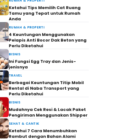
RUMAH & PROPERTI
Ketahui Tips Memilih Cat Ruang
Tamu yang Tepat untuk Rumah
Anda
RUMAH & PROPERTI
4 Keuntungan Menggunakan
Pelapis Anti Bocor Dak Beton yang
Perlu Diketahui
BISNIS
Ini Fungsi Egg Tray dan Jenis-
jenisnya
TRAVEL
Berbagai Keuntungan Titip Mobil
Rental di Naba Transport yang
Perlu Diketahui
BISNIS
Mudahnya Cek Resi & Lacak Paket
Pengiriman Menggunakan Shipper
SEHAT & CANTIK
Ketahui 7 Cara Menumbuhkan
Rambut dengan Bahan Alami