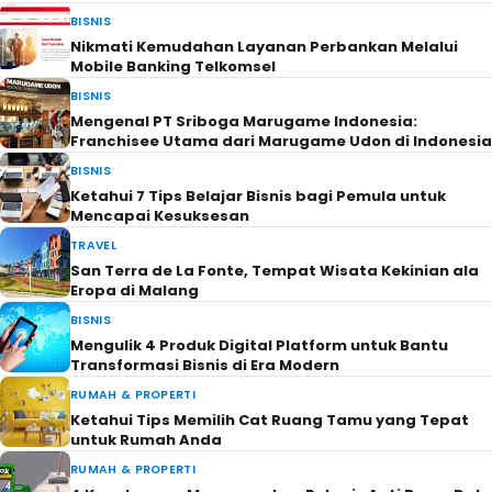
BISNIS
Nikmati Kemudahan Layanan Perbankan Melalui
Mobile Banking Telkomsel
BISNIS
Mengenal PT Sriboga Marugame Indonesia:
Franchisee Utama dari Marugame Udon di Indonesia
BISNIS
Ketahui 7 Tips Belajar Bisnis bagi Pemula untuk
Mencapai Kesuksesan
TRAVEL
San Terra de La Fonte, Tempat Wisata Kekinian ala
Eropa di Malang
BISNIS
Mengulik 4 Produk Digital Platform untuk Bantu
Transformasi Bisnis di Era Modern
RUMAH & PROPERTI
Ketahui Tips Memilih Cat Ruang Tamu yang Tepat
untuk Rumah Anda
RUMAH & PROPERTI