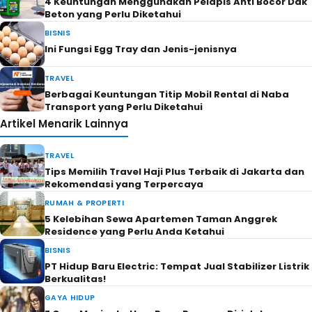
4 Keuntungan Menggunakan Pelapis Anti Bocor Dak
Beton yang Perlu Diketahui
BISNIS
Ini Fungsi Egg Tray dan Jenis-jenisnya
TRAVEL
Berbagai Keuntungan Titip Mobil Rental di Naba
Transport yang Perlu Diketahui
Artikel Menarik Lainnya
TRAVEL
Tips Memilih Travel Haji Plus Terbaik di Jakarta dan
Rekomendasi yang Terpercaya
RUMAH & PROPERTI
5 Kelebihan Sewa Apartemen Taman Anggrek
Residence yang Perlu Anda Ketahui
BISNIS
PT Hidup Baru Electric: Tempat Jual Stabilizer Listrik
Berkualitas!
GAYA HIDUP