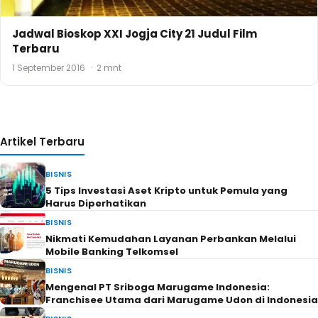
Jadwal Bioskop XXI Jogja City 21 Judul Film
Terbaru
1 September 2016
·
2 mnt
Artikel Terbaru
BISNIS
5 Tips Investasi Aset Kripto untuk Pemula yang
Harus Diperhatikan
BISNIS
Nikmati Kemudahan Layanan Perbankan Melalui
Mobile Banking Telkomsel
BISNIS
Mengenal PT Sriboga Marugame Indonesia:
Franchisee Utama dari Marugame Udon di Indonesia