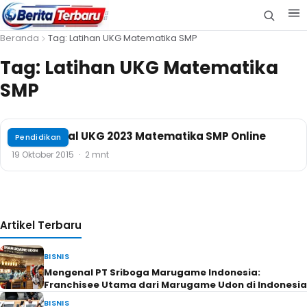
Beranda
Tag: Latihan UKG Matematika SMP
Tag:
Latihan UKG Matematika
SMP
Contoh Soal UKG 2023 Matematika SMP Online
Pendidikan
19 Oktober 2015
·
2 mnt
Artikel Terbaru
BISNIS
Mengenal PT Sriboga Marugame Indonesia:
Franchisee Utama dari Marugame Udon di Indonesia
BISNIS