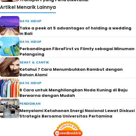
Artikel Menarik Lainnya
GAYA HIDUP
Take a peek at 5 advantages of holding a wedding
in Bali
GAYA HIDUP
Perbandingan FibreFirst vs Flimty sebagai Minuman
Pelangsing
SEHAT & CANTIK
Ketahui 7 Cara Menumbuhkan Rambut dengan
Bahan Alami
GAYA HIDUP
6 Cara untuk Menghilangkan Noda Kuning di Baju
Berwarna dengan Mudah
PENDIDIKAN
Menyelami Ketahanan Energi Nasional Lewat Diskusi
Strategis Bersama Universitas Pertamina