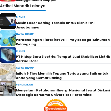
Artikel Menarik Lainnya
BISNIS
Mesin Laser Coding Terbaik untuk Bisnis? Ini
Jawabannya!
GAYA HIDUP
Perbandingan FibreFirst vs Flimty sebagai Minuman
Pelangsing
BISNIS
PT Hidup Baru Electric: Tempat Jual Stabilizer Listrik
Berkualitas!
GAYA HIDUP
Inilah 6 Tips Memilih Tepung Terigu yang Baik untuk
Anda yang Gemar Baking
PENDIDIKAN
Menyelami Ketahanan Energi Nasional Lewat Diskusi
Strategis Bersama Universitas Pertamina