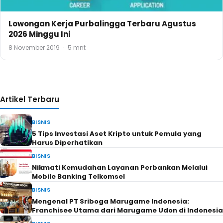
Lowongan Kerja Purbalingga Terbaru Agustus
2026 Minggu Ini
8 November 2019
·
5 mnt
Artikel Terbaru
BISNIS
5 Tips Investasi Aset Kripto untuk Pemula yang
Harus Diperhatikan
BISNIS
Nikmati Kemudahan Layanan Perbankan Melalui
Mobile Banking Telkomsel
BISNIS
Mengenal PT Sriboga Marugame Indonesia:
Franchisee Utama dari Marugame Udon di Indonesia