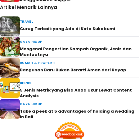
Artikel Menarik Lainnya
TRAVEL
Curug Terbaik yang Ada di Kota Sukabumi
GAYA HIDUP
Mengenal Pengertian Sampah Organik, Jenis dan
Manfaatnya
RUMAH & PROPERTI
Bangunan Baru Bukan Berarti Aman dari Rayap
BISNIS
5 Jenis Metrik yang Bisa Anda Ukur Lewat Content
Analysis
GAYA HIDUP
Take a peek at 5 advantages of holding a wedding
in Bali