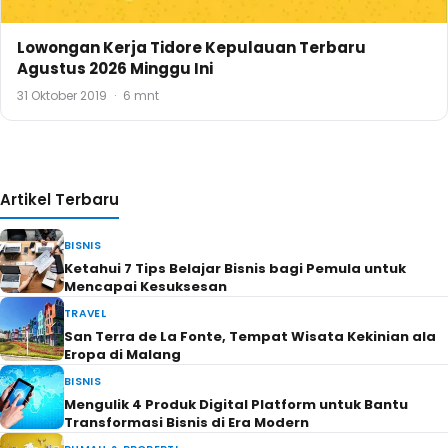
Lowongan Kerja Tidore Kepulauan Terbaru
Agustus 2026 Minggu Ini
31 Oktober 2019
·
6 mnt
Artikel Terbaru
BISNIS
Ketahui 7 Tips Belajar Bisnis bagi Pemula untuk
Mencapai Kesuksesan
TRAVEL
San Terra de La Fonte, Tempat Wisata Kekinian ala
Eropa di Malang
BISNIS
Mengulik 4 Produk Digital Platform untuk Bantu
Transformasi Bisnis di Era Modern