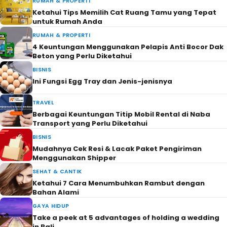
RUMAH & PROPERTI
Ketahui Tips Memilih Cat Ruang Tamu yang Tepat
untuk Rumah Anda
RUMAH & PROPERTI
4 Keuntungan Menggunakan Pelapis Anti Bocor Dak
Beton yang Perlu Diketahui
BISNIS
Ini Fungsi Egg Tray dan Jenis-jenisnya
TRAVEL
Berbagai Keuntungan Titip Mobil Rental di Naba
Transport yang Perlu Diketahui
BISNIS
Mudahnya Cek Resi & Lacak Paket Pengiriman
Menggunakan Shipper
SEHAT & CANTIK
Ketahui 7 Cara Menumbuhkan Rambut dengan
Bahan Alami
GAYA HIDUP
Take a peek at 5 advantages of holding a wedding
in Bali