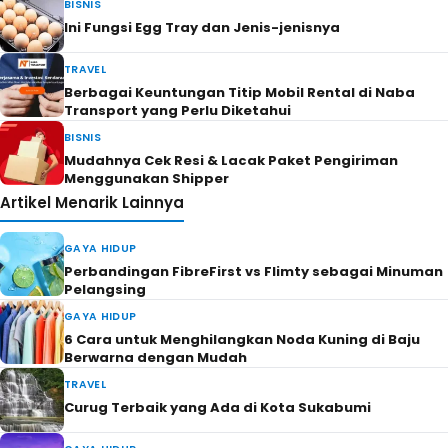
BISNIS
Ini Fungsi Egg Tray dan Jenis-jenisnya
TRAVEL
Berbagai Keuntungan Titip Mobil Rental di Naba
Transport yang Perlu Diketahui
BISNIS
Mudahnya Cek Resi & Lacak Paket Pengiriman
Menggunakan Shipper
Artikel Menarik Lainnya
GAYA HIDUP
Perbandingan FibreFirst vs Flimty sebagai Minuman
Pelangsing
GAYA HIDUP
6 Cara untuk Menghilangkan Noda Kuning di Baju
Berwarna dengan Mudah
TRAVEL
Curug Terbaik yang Ada di Kota Sukabumi