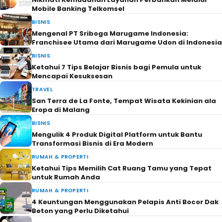
Mobile Banking Telkomsel
BISNIS
Mengenal PT Sriboga Marugame Indonesia:
Franchisee Utama dari Marugame Udon di Indonesia
BISNIS
Ketahui 7 Tips Belajar Bisnis bagi Pemula untuk
Mencapai Kesuksesan
TRAVEL
San Terra de La Fonte, Tempat Wisata Kekinian ala
Eropa di Malang
BISNIS
Mengulik 4 Produk Digital Platform untuk Bantu
Transformasi Bisnis di Era Modern
RUMAH & PROPERTI
Ketahui Tips Memilih Cat Ruang Tamu yang Tepat
untuk Rumah Anda
RUMAH & PROPERTI
4 Keuntungan Menggunakan Pelapis Anti Bocor Dak
Beton yang Perlu Diketahui