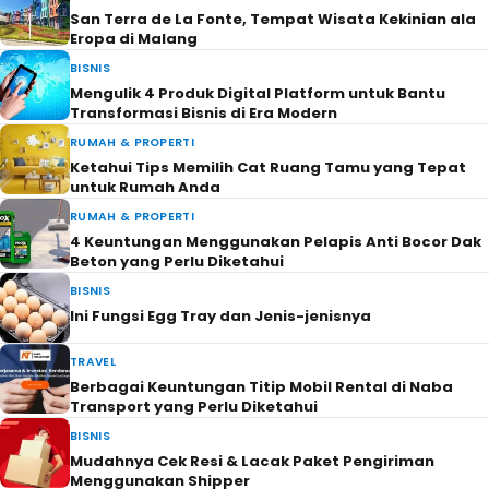
San Terra de La Fonte, Tempat Wisata Kekinian ala
Eropa di Malang
BISNIS
Mengulik 4 Produk Digital Platform untuk Bantu
Transformasi Bisnis di Era Modern
RUMAH & PROPERTI
Ketahui Tips Memilih Cat Ruang Tamu yang Tepat
untuk Rumah Anda
RUMAH & PROPERTI
4 Keuntungan Menggunakan Pelapis Anti Bocor Dak
Beton yang Perlu Diketahui
BISNIS
Ini Fungsi Egg Tray dan Jenis-jenisnya
TRAVEL
Berbagai Keuntungan Titip Mobil Rental di Naba
Transport yang Perlu Diketahui
BISNIS
Mudahnya Cek Resi & Lacak Paket Pengiriman
Menggunakan Shipper